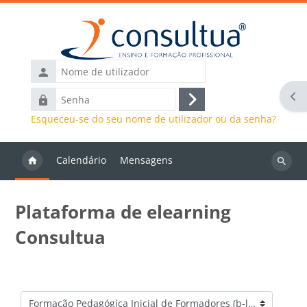
Ir para o conteúdo principal
Nome
de
Abr
Senha
utilizador
Entrar
Esqueceu-se do seu nome de utilizador ou da senha?
Calendário
Mensagens
Pesquis
discipli
Plataforma de elearning
Consultua