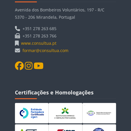
Avenida dos Bombeiros Voluntários, 197 - R/C
5370 - 206 Mirandela, Portugal
+351 278 263 685
+351 278 263 766
www.consultua.pt
formar@consultua.com
Blocos
Ignorar Certificações e Homologações
Certificações e Homologações