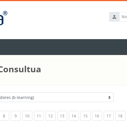
Nome
de
utilizador
 Consultua
rrent)
(current)
(current)
(current)
(current)
(current)
(current)
(current)
(current)
(current)
(current
(c
8
9
10
11
12
13
14
15
16
17
18