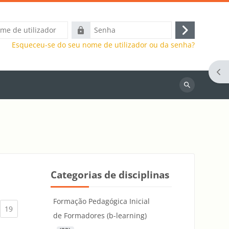
Senha
Entrar
Esqueceu-se do seu nome de utilizador ou da senha?
Abr
Pesquisar
disciplinas
Categorias de disciplinas
Formação Pedagógica Inicial
)
urrent)
(current)
19
de Formadores (b-learning)