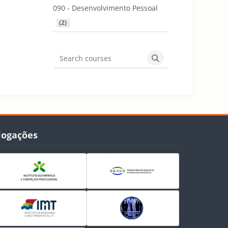
090 - Desenvolvimento Pessoal
 (2)
Search courses
Search courses
gações
logações