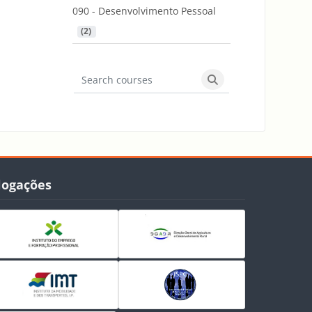
090 - Desenvolvimento Pessoal
 (2)
Search courses
Search courses
gações
logações