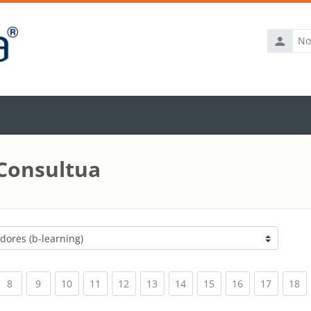
Nome
de
utilizador
 Consultua
rrent)
(current)
(current)
(current)
(current)
(current)
(current)
(current)
(current)
(current)
(current
(c
8
9
10
11
12
13
14
15
16
17
18