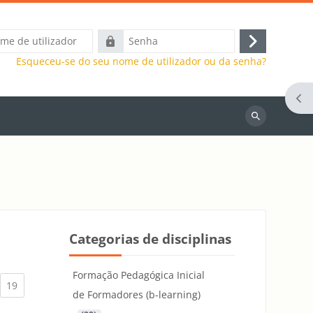
Senha
Entrar
Esqueceu-se do seu nome de utilizador ou da senha?
Abr
Pesquisar
disciplinas
Categorias de disciplinas
Formação Pedagógica Inicial
)
urrent)
(current)
19
de Formadores (b-learning)