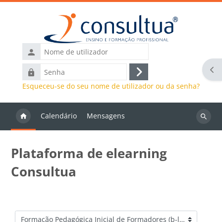
Ir para o conteúdo principal
Nome
de
Abr
Senha
utilizador
Entrar
Esqueceu-se do seu nome de utilizador ou da senha?
Calendário
Mensagens
Pesquis
discipli
Plataforma de elearning
Consultua