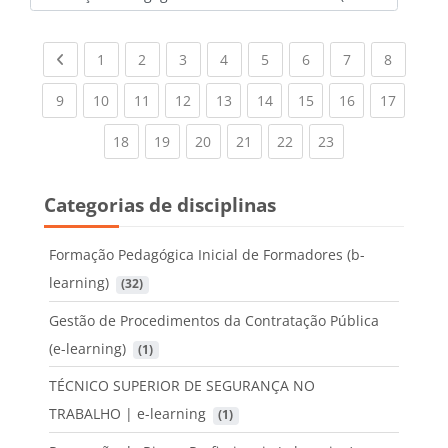
Categorias de disciplinas
Previous page
(current)
(current)
(current)
(current)
(current)
(current)
(current)
(current
1
2
3
4
5
6
7
8
(current)
(current)
(current)
(current)
(current)
(current)
(current)
(current)
(current
9
10
11
12
13
14
15
16
17
(current)
(current)
(current)
(current)
(current)
(current)
18
19
20
21
22
23
Categorias de disciplinas
Formação Pedagógica Inicial de Formadores (b-
learning)
 (32)
Gestão de Procedimentos da Contratação Pública
(e-learning)
 (1)
TÉCNICO SUPERIOR DE SEGURANÇA NO
TRABALHO | e-learning
 (1)