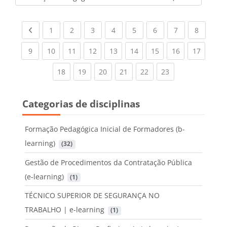
Categorias de disciplinas
Previous page
(current)
(current)
(current)
(current)
(current)
(current)
(current)
(current
1
2
3
4
5
6
7
8
(current)
(current)
(current)
(current)
(current)
(current)
(current)
(current)
(current
9
10
11
12
13
14
15
16
17
(current)
(current)
(current)
(current)
(current)
(current)
18
19
20
21
22
23
Categorias de disciplinas
Formação Pedagógica Inicial de Formadores (b-
learning)
 (32)
Gestão de Procedimentos da Contratação Pública
(e-learning)
 (1)
TÉCNICO SUPERIOR DE SEGURANÇA NO
TRABALHO | e-learning
 (1)