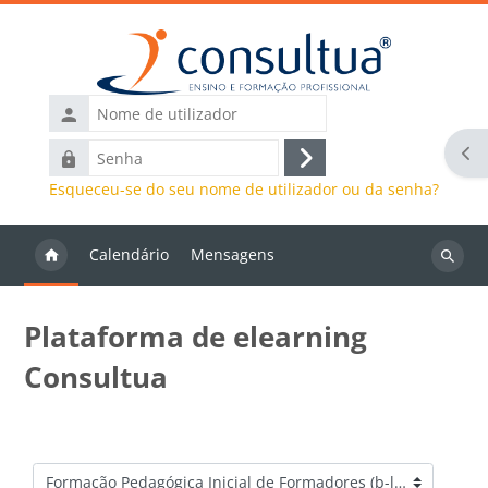
Ir para o conteúdo principal
Nome
de
Abr
Senha
utilizador
Entrar
Esqueceu-se do seu nome de utilizador ou da senha?
Calendário
Mensagens
Pesquis
discipli
Plataforma de elearning
Consultua