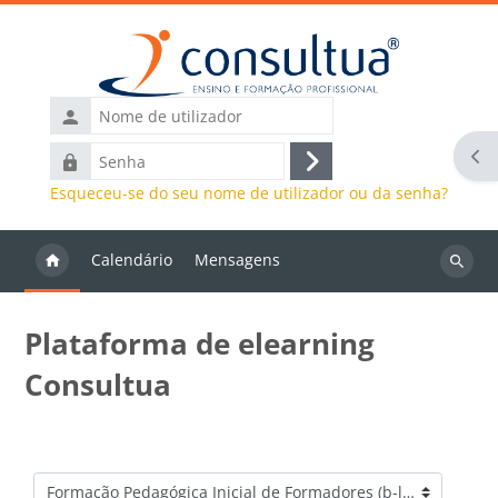
Ir para o conteúdo principal
Nome
de
Abr
Senha
utilizador
Entrar
Esqueceu-se do seu nome de utilizador ou da senha?
Calendário
Mensagens
Pesquis
discipli
Plataforma de elearning
Consultua