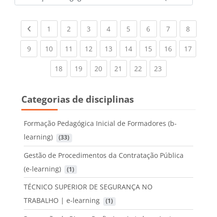
Categorias de disciplinas
Previous page
(current)
(current)
(current)
(current)
(current)
(current)
(current)
(current
1
2
3
4
5
6
7
8
(current)
(current)
(current)
(current)
(current)
(current)
(current)
(current)
(current
9
10
11
12
13
14
15
16
17
(current)
(current)
(current)
(current)
(current)
(current)
18
19
20
21
22
23
Categorias de disciplinas
Formação Pedagógica Inicial de Formadores (b-
learning)
 (33)
Gestão de Procedimentos da Contratação Pública
(e-learning)
 (1)
TÉCNICO SUPERIOR DE SEGURANÇA NO
TRABALHO | e-learning
 (1)