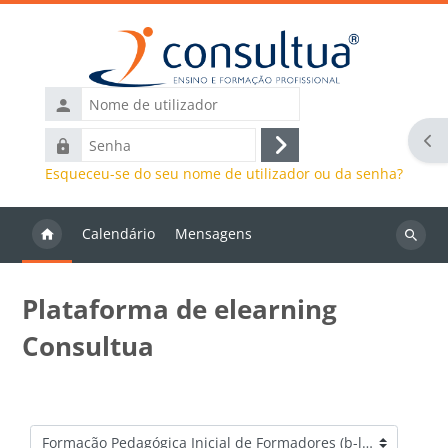
Ir para o conteúdo principal
Nome
de
Abr
Senha
utilizador
Entrar
Esqueceu-se do seu nome de utilizador ou da senha?
Calendário
Mensagens
Pesquis
discipli
Plataforma de elearning
Consultua