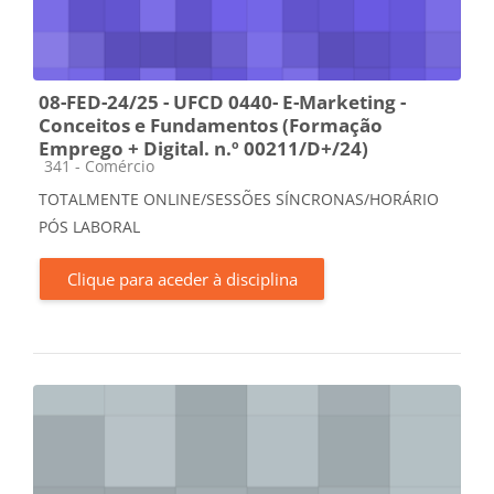
08-FED-24/25 - UFCD 0440- E-Marketing -
Conceitos e Fundamentos (Formação
Emprego + Digital. n.º 00211/D+/24)
Categoria da disciplina
341 - Comércio
TOTALMENTE ONLINE/SESSÕES SÍNCRONAS/HORÁRIO
PÓS LABORAL
Clique para aceder à disciplina