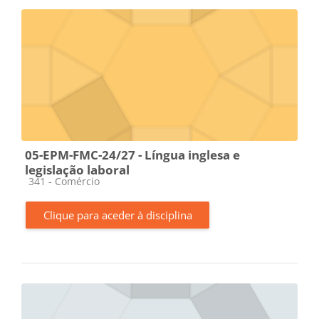
05-EPM-FMC-24/27 - Língua inglesa e
legislação laboral
Categoria da disciplina
341 - Comércio
Clique para aceder à disciplina