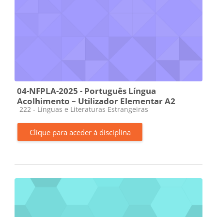
04-NFPLA-2025 - Português Língua
Acolhimento – Utilizador Elementar A2
Categoria da disciplina
222 - Línguas e Literaturas Estrangeiras
Clique para aceder à disciplina