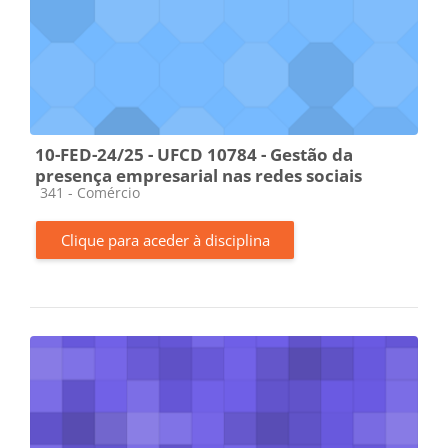
10-FED-24/25 - UFCD 10784 - Gestão da
presença empresarial nas redes sociais
Categoria da disciplina
341 - Comércio
Clique para aceder à disciplina