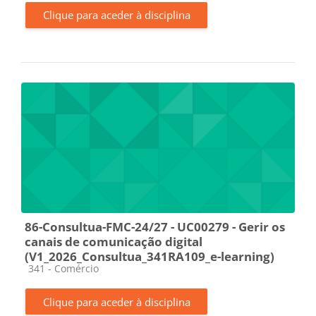
Clique para aceder à disciplina
86-Consultua-FMC-24/27 - UC00279 - Gerir os
canais de comunicação digital
(V1_2026_Consultua_341RA109_e-learning)
Categoria da disciplina
341 - Comércio
Clique para aceder à disciplina