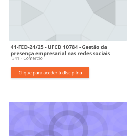
41-FED-24/25 - UFCD 10784 - Gestão da
presença empresarial nas redes sociais
Categoria da disciplina
341 - Comércio
Clique para aceder à disciplina