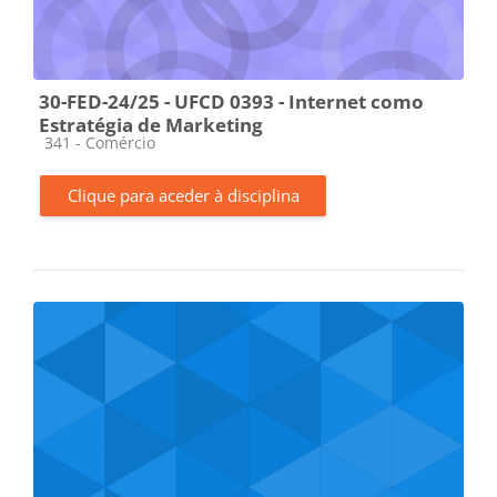
30-FED-24/25 - UFCD 0393 - Internet como
Estratégia de Marketing
Categoria da disciplina
341 - Comércio
Clique para aceder à disciplina