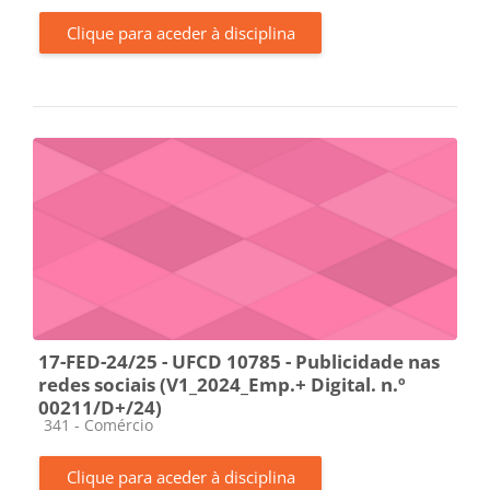
Clique para aceder à disciplina
17-FED-24/25 - UFCD 10785 - Publicidade nas
redes sociais (V1_2024_Emp.+ Digital. n.º
00211/D+/24)
Categoria da disciplina
341 - Comércio
Clique para aceder à disciplina