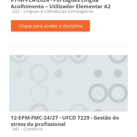
Acolhimento – Utilizador Elementar A2
Categoria da disciplina
222 - Línguas e Literaturas Estrangeiras
Clique para aceder à disciplina
12-EPM-FMC-24/27 - UFCD 7229 - Gestão do
stress do profissional
Categoria da disciplina
341 - Comércio