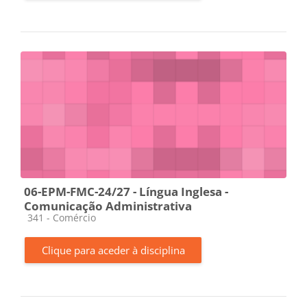
06-EPM-FMC-24/27 - Língua Inglesa -
Comunicação Administrativa
Categoria da disciplina
341 - Comércio
Clique para aceder à disciplina