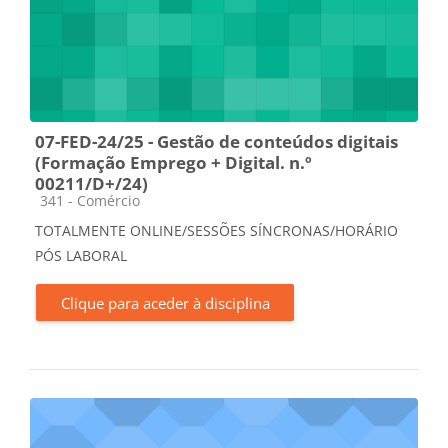
07-FED-24/25 - Gestão de conteúdos digitais
(Formação Emprego + Digital. n.º
00211/D+/24)
Categoria da disciplina
341 - Comércio
TOTALMENTE ONLINE/SESSÕES SÍNCRONAS/HORÁRIO
PÓS LABORAL
Clique para aceder à disciplina