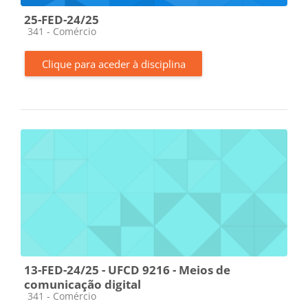
25-FED-24/25
Categoria da disciplina
341 - Comércio
Clique para aceder à disciplina
13-FED-24/25 - UFCD 9216 - Meios de
comunicação digital
Categoria da disciplina
341 - Comércio