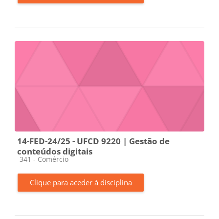
14-FED-24/25 - UFCD 9220 | Gestão de
conteúdos digitais
Categoria da disciplina
341 - Comércio
Clique para aceder à disciplina