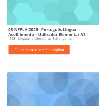
03-NFPLA-2025 - Português Língua
Acolhimento – Utilizador Elementar A2
Categoria da disciplina
222 - Línguas e Literaturas Estrangeiras
Clique para aceder à disciplina