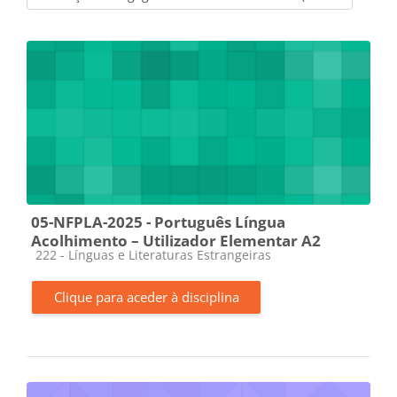
Categorias de disciplinas
05-NFPLA-2025 - Português Língua
Acolhimento – Utilizador Elementar A2
Categoria da disciplina
222 - Línguas e Literaturas Estrangeiras
Clique para aceder à disciplina