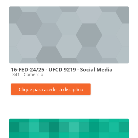
16-FED-24/25 - UFCD 9219 - Social Media
Categoria da disciplina
341 - Comércio
Clique para aceder à disciplina