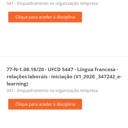
Categoria da disciplina
347 - Enquadramento na organização /empresa
Clique para aceder à disciplina
77-N-1.08.18/20 - UFCD 5447 - Língua francesa -
relações laborais - iniciação (V1_2020 _347242_e-
learning)
Categoria da disciplina
347 - Enquadramento na organização /empresa
Clique para aceder à disciplina