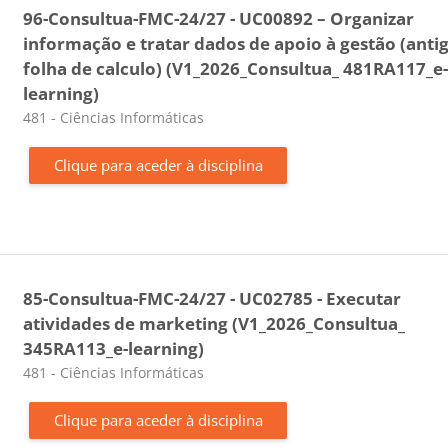
96-Consultua-FMC-24/27 - UC00892 – Organizar
informação e tratar dados de apoio à gestão (anti
folha de calculo) (V1_2026_Consultua_ 481RA117_e
learning)
Categoria da disciplina
481 - Ciências Informáticas
Clique para aceder à disciplina
85-Consultua-FMC-24/27 - UC02785 - Executar
atividades de marketing (V1_2026_Consultua_
345RA113_e-learning)
Categoria da disciplina
481 - Ciências Informáticas
Clique para aceder à disciplina