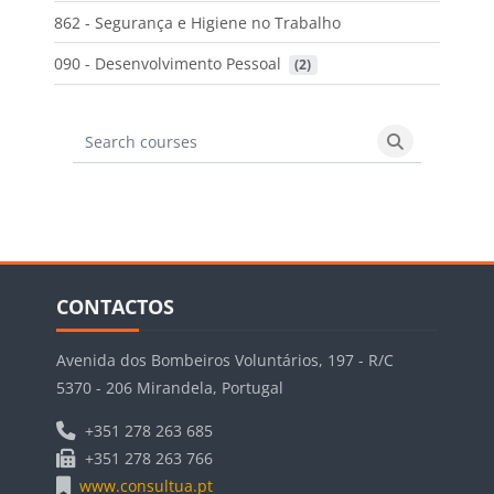
862 - Segurança e Higiene no Trabalho
090 - Desenvolvimento Pessoal
 (2)
Search courses
Search cours
Blocos
Ignorar CONTACTOS
CONTACTOS
Avenida dos Bombeiros Voluntários, 197 - R/C
5370 - 206 Mirandela, Portugal
+351 278 263 685
+351 278 263 766
www.consultua.pt