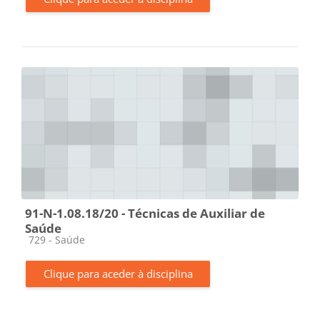
91-N-1.08.18/20 - Técnicas de Auxiliar de
Saúde
Categoria da disciplina
729 - Saúde
Clique para aceder à disciplina