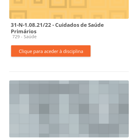
31-N-1.08.21/22 - Cuidados de Saúde
Primários
Categoria da disciplina
729 - Saúde
Clique para aceder à disciplina