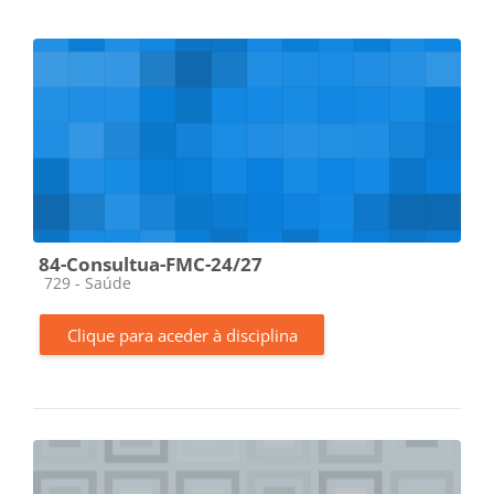
84-Consultua-FMC-24/27
Categoria da disciplina
729 - Saúde
Clique para aceder à disciplina