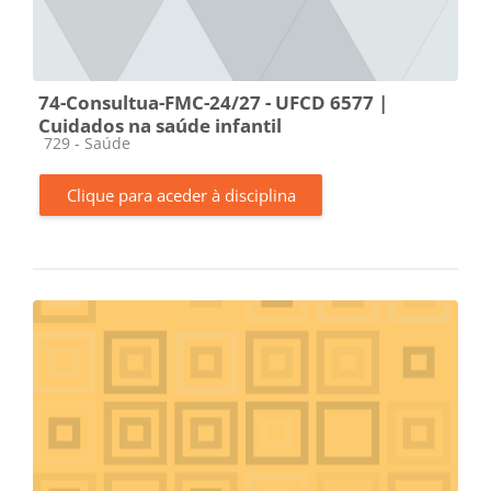
74-Consultua-FMC-24/27 - UFCD 6577 |
Cuidados na saúde infantil
Categoria da disciplina
729 - Saúde
Clique para aceder à disciplina