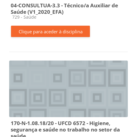
04-CONSULTUA-3.3 - Técnico/a Auxiliar de
Saúde (V1_2020_EFA)
Categoria da disciplina
729 - Saúde
Clique para aceder à disciplina
170-N-1.08.18/20 - UFCD 6572 - Higiene,
segurança e saúde no trabalho no setor da
saúde