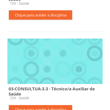
Categoria da disciplina
729 - Saúde
Clique para aceder à disciplina
03-CONSULTUA-3.3 - Técnico/a Auxiliar de
Saúde
Categoria da disciplina
729 - Saúde
Clique para aceder à disciplina