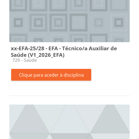
xx-EFA-25/28 - EFA - Técnico/a Auxiliar de
Saúde (V1_2026_EFA)
Categoria da disciplina
729 - Saúde
Clique para aceder à disciplina