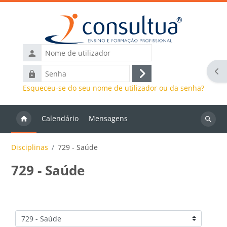
Ir para o conteúdo principal
Nome
de
Abr
Senha
utilizador
Entrar
Esqueceu-se do seu nome de utilizador ou da senha?
Calendário
Mensagens
Pesquis
discipli
Disciplinas
729 - Saúde
729 - Saúde
Categorias de disciplinas