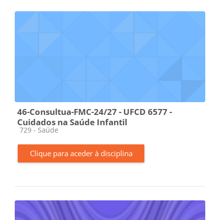
46-Consultua-FMC-24/27 - UFCD 6577 -
Cuidados na Saúde Infantil
Categoria da disciplina
729 - Saúde
Clique para aceder à disciplina