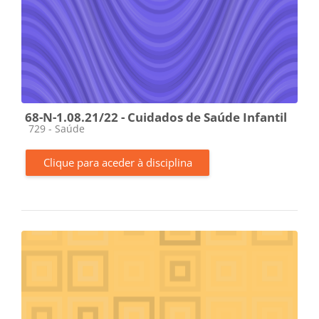
68-N-1.08.21/22 - Cuidados de Saúde Infantil
Categoria da disciplina
729 - Saúde
Clique para aceder à disciplina