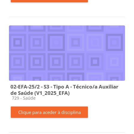
02-EFA-25/2 - S3 - Tipo A - Técnico/a Auxiliar
de Saúde (V1_2025_EFA)
Categoria da disciplina
729 - Saúde
Clique para aceder à disciplina